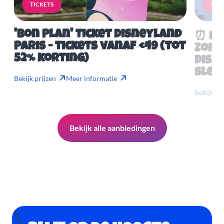
TICKETS
VERB
'Bon Plan' ticket Disneyland
⏰ Mis
Paris - tickets vanaf €49 (tot
Zome
52% korting)
Disn
slech
Bekijk prijzen
Meer informatie
Bekijk pr
Bekijk alle aanbiedingen