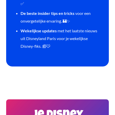
✅
De beste insider tips en tricks
voor een
onvergetelijke ervaring. 🏰✨
Wekelijkse updates
met het laatste nieuws
uit Disneyland Paris voor je wekelijkse
Disney-fiks. 📰🐭