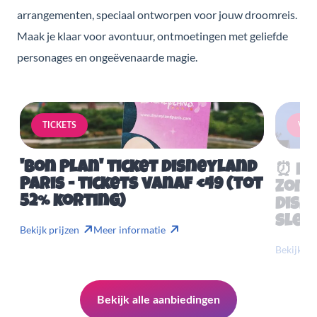
arrangementen, speciaal ontworpen voor jouw droomreis.
Maak je klaar voor avontuur, ontmoetingen met geliefde
personages en ongeëvenaarde magie.
TICKETS
VERB
'Bon Plan' ticket Disneyland
⏰ Mis
Paris - tickets vanaf €49 (tot
Zome
52% korting)
Disn
slech
Bekijk prijzen
Meer informatie
Bekijk pr
Bekijk alle aanbiedingen