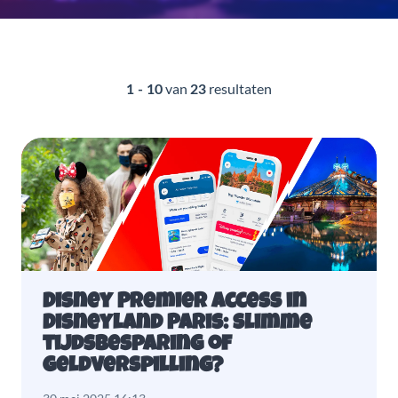
van
resultaten
1 - 10
23
Disney Premier Access in
Disneyland Paris: slimme
tijdsbesparing of
geldverspilling?