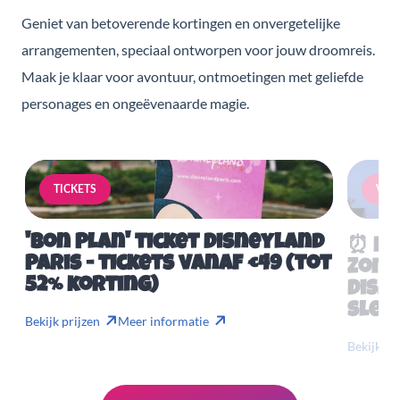
Geniet van betoverende kortingen en onvergetelijke
arrangementen, speciaal ontworpen voor jouw droomreis.
Maak je klaar voor avontuur, ontmoetingen met geliefde
personages en ongeëvenaarde magie.
TICKETS
VERB
'Bon Plan' ticket Disneyland
⏰ Mis
Paris - tickets vanaf €49 (tot
Zome
52% korting)
Disn
slech
Bekijk prijzen
Meer informatie
Bekijk pr