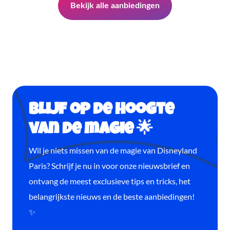
Bekijk alle aanbiedingen
Blijf op de hoogte
van de magie 🌟
Wil je niets missen van de magie van Disneyland
Paris? Schrijf je nu in voor onze nieuwsbrief en
ontvang de meest exclusieve tips en tricks, het
belangrijkste nieuws en de beste aanbiedingen!
✨