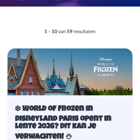
van
resultaten
1 - 10
59
❄️ World of Frozen in
Disneyland Paris opent in
lente 2026? Dit kan je
verwachten! ⛄️