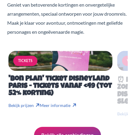
Geniet van betoverende kortingen en onvergetelijke
arrangementen, speciaal ontworpen voor jouw droomreis.
Maak je klaar voor avontuur, ontmoetingen met geliefde
personages en ongeëvenaarde magie.
TICKETS
VERB
'Bon Plan' ticket Disneyland
⏰ Mis
Paris - tickets vanaf €49 (tot
Zome
52% korting)
Disn
slech
Bekijk prijzen
Meer informatie
Bekijk pr