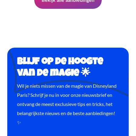
Bekijk alle aanbiedingen
Blijf op de hoogte
van de magie 🌟
Wil je niets missen van de magie van Disneyland
Paris? Schrijf je nu in voor onze nieuwsbrief en
ontvang de meest exclusieve tips en tricks, het
belangrijkste nieuws en de beste aanbiedingen!
✨