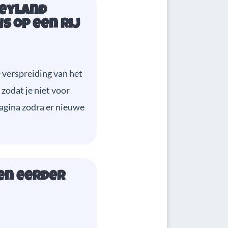
neyland
s op een rij
verspreiding van het
 zodat je niet voor
agina zodra er nieuwe
en eerder