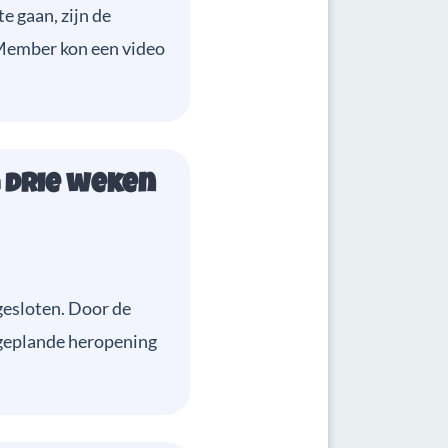
e gaan, zijn de
Member kon een video
g drie weken
gesloten. Door de
e geplande heropening