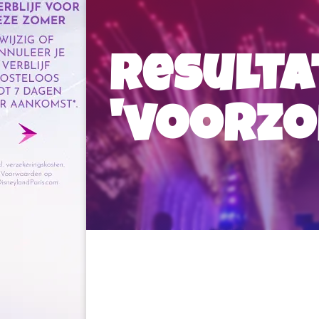
Resulta
'voorz