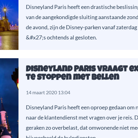
Disneyland Paris heeft een drastische beslissi
van de aangekondigde sluiting aanstaande zond
de avond, zijn de Disney-parken vanaf zaterda
&#x27;s ochtends al gesloten.
Disneyland Paris vraagt ex
te stoppen met bellen
14 maart 2020 13:04
Disneyland Paris heeft een oproep gedaan om n
naar de klantendienst met vragen over je reis. D
geraken zo overbelast, dat omwonende niet me
bijvoorbeeld de hulpdiensten.