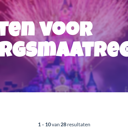
ten voor
orgsmaatreg
van
resultaten
1 - 10
28