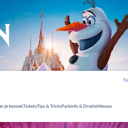
Ti
an je bezoek
Tickets
Tips & Tricks
Parkinfo & Drukte
Nieuws