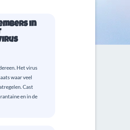
embers in
t
irus
dereen. Het virus
laats waar veel
tregelen. Cast
rantaine en in de