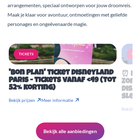
arrangementen, speciaal ontworpen voor jouw droomreis.
Maak je klaar voor avontuur, ontmoetingen met geliefde
personages en ongeëvenaarde magie.
TICKETS
VERB
'Bon Plan' ticket Disneyland
⏰ Mis
Paris - tickets vanaf €49 (tot
Zome
52% korting)
Disn
slech
Bekijk prijzen
Meer informatie
Bekijk pr
Bekijk alle aanbiedingen