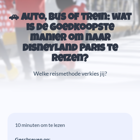
🚗 Auto, bus of trein: wat
is de goedkoopste
manier om naar
Disneyland Paris te
reizen?
Welke reismethode verkies jij?
10 minuten om te lezen
Geschreven op: