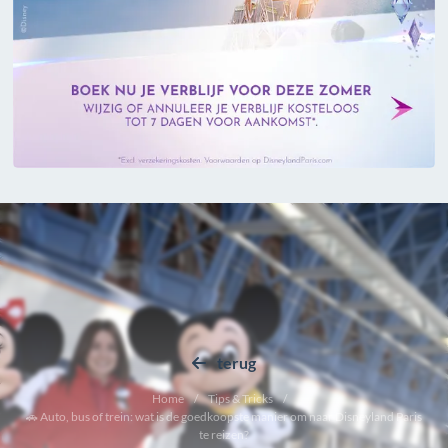
terug
Home
Tips & Tricks
🚗 Auto, bus of trein: wat is de goedkoopste manier om naar Disneyland Paris
te reizen?