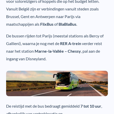
voor soloreizigers of koppels die op het budget letten.
Vanuit België zijn er verbindingen vanuit steden zoals
Brussel, Gent en Antwerpen naar Parijs via
maatschappijen als
FlixBus
of
BlaBlaBus
.
De bussen rijden tot Parijs (meestal stations als Bercy of
Gallieni), waarna je nog met de
RER A-trein
verder reist
naar het station
Marne-la-Vallée – Chessy
, pal aan de
ingang van Disneyland.
De reistijd met de bus bedraagt gemiddeld
7 tot 10 uur
,
afhankelijk van vertreklocatie en