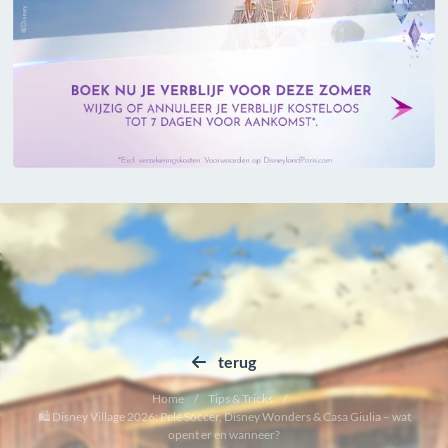
terug
Home
Tips & Tricks
🛍️ Disney Village 2026: Pelé Soccer, Disney Wonders & Casa Giulia – wat
opent er en wanneer?