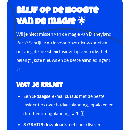
Blijf op de hoogte
van de magie 🌟
Wil je niets missen van de magie van Disneyland
Paris? Schrijf je nu in voor onze nieuwsbrief en
ontvang de meest exclusieve tips en tricks, het
belangrijkste nieuws en de beste aanbiedingen!
✨
Wat je krijgt
met de beste
Een 3-daagse e-mailcursus
insider tips over budgetplanning, inpakken en
de ultieme dagplanning. 🎢🎒🗓️
met checklists en
3 GRATIS downloads