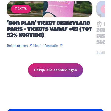
TICKETS
VERB
'Bon Plan' ticket Disneyland
⏰ Mis
Paris - tickets vanaf €49 (tot
Zome
52% korting)
Disn
slech
Bekijk prijzen
Meer informatie
Bekijk pr
Bekijk alle aanbiedingen