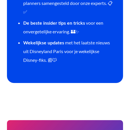
planners samengesteld door onze experts. 📋
✅
voor een
De beste insider tips en tricks
onvergetelijke ervaring. 🏰✨
met het laatste nieuws
Wekelijkse updates
uit Disneyland Paris voor je wekelijkse
Disney-fiks. 📰🐭