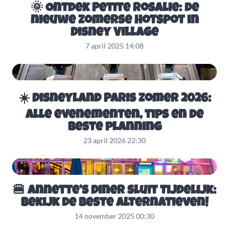
🌞 Ontdek Petite Rosalie: de
nieuwe zomerse hotspot in
Disney Village
7 april 2025 14:08
☀️ Disneyland Paris zomer 2026:
alle evenementen, tips en de
beste planning
23 april 2026 22:30
🍔 Annette’s Diner sluit tijdelijk:
bekijk de beste alternatieven!
14 november 2025 00:30