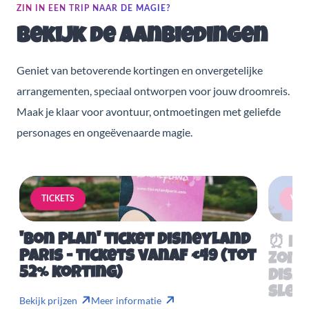
ZIN IN EEN TRIP NAAR DE MAGIE?
Bekijk de aanbiedingen
Geniet van betoverende kortingen en onvergetelijke
arrangementen, speciaal ontworpen voor jouw droomreis.
Maak je klaar voor avontuur, ontmoetingen met geliefde
personages en ongeëvenaarde magie.
TICKETS
VERB
'Bon Plan' ticket Disneyland
⏰ Mis
Paris - tickets vanaf €49 (tot
Zome
52% korting)
Disn
slech
Bekijk prijzen
Meer informatie