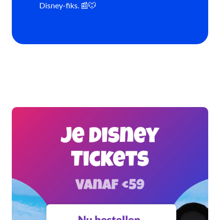
Disney-fiks. 📰🐭