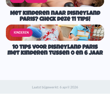
Met kinderen naar Disneyland
Paris? Check deze 11 tips!
KINDEREN
10 tips voor Disneyland Paris
met kinderen tussen 0 en 6 jaar
Laatst bijgewerkt:
6 april 2026