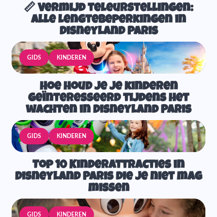
📏 Vermijd teleurstellingen:
alle lengtebeperkingen in
Disneyland Paris
GIDS
KINDEREN
Hoe houd je je kinderen
geïnteresseerd tijdens het
wachten in Disneyland Paris
GIDS
KINDEREN
Top 10 Kinderattracties in
Disneyland Paris die je niet mag
missen
GIDS
KINDEREN