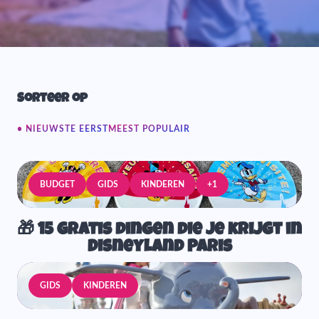
Sorteer op
NIEUWSTE EERST
MEEST POPULAIR
BUDGET
GIDS
KINDEREN
+1
🎁 15 gratis dingen die je krijgt in
Disneyland Paris
GIDS
KINDEREN