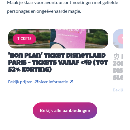
Maak je klaar voor avontuur, ontmoetingen met geliefde
personages en ongeëvenaarde magie.
TICKETS
VERB
'Bon Plan' ticket Disneyland
⏰ Mis
Paris - tickets vanaf €49 (tot
Zome
52% korting)
Disn
slech
Bekijk prijzen
Meer informatie
Bekijk pr
Bekijk alle aanbiedingen