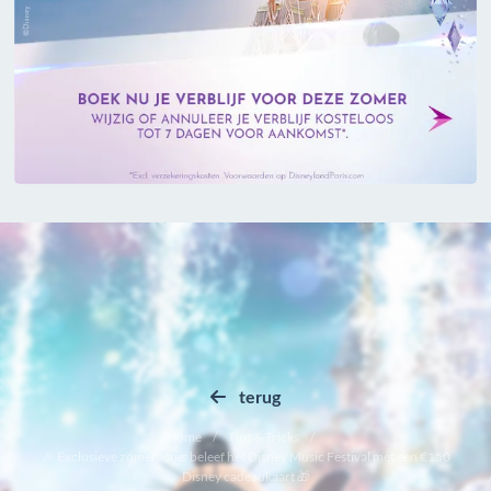
terug
Home
Tips & Tricks
🎉 Exclusieve zomeractie: beleef het Disney Music Festival met een €150
Disney cadeaukaart 🎁