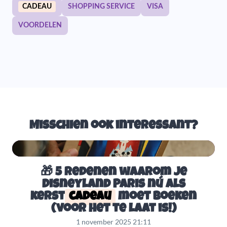
CADEAU
SHOPPING SERVICE
VISA
VOORDELEN
Misschien ook interessant?
🎁 5 redenen waarom je
Disneyland Paris nú als
kerst
cadeau
moet boeken
(voor het te laat is!)
1 november 2025 21:11