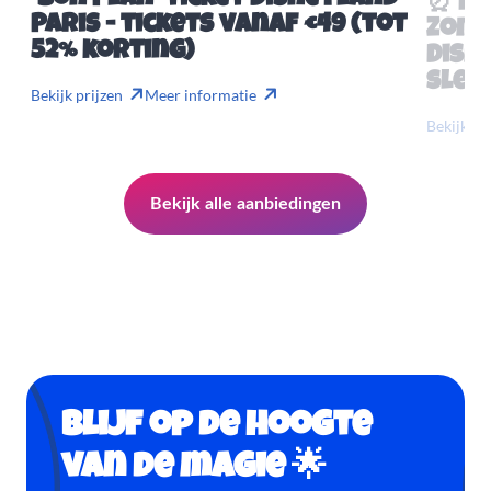
'Bon Plan' ticket Disneyland
⏰ Mis
Paris - tickets vanaf €49 (tot
Zome
52% korting)
Disn
slech
Bekijk prijzen
Meer informatie
Bekijk pr
Bekijk alle aanbiedingen
Blijf op de hoogte
van de magie 🌟