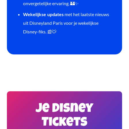
onvergetelijke ervaring. 🏰✨
met het laatste nieuws
Wekelijkse updates
uit Disneyland Paris voor je wekelijkse
Disney-fiks. 📰🐭