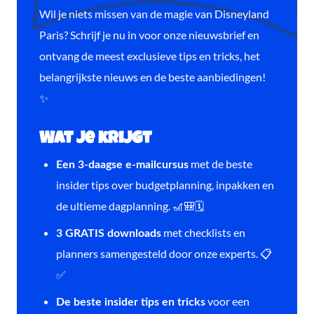
Wil je niets missen van de magie van Disneyland
Paris? Schrijf je nu in voor onze nieuwsbrief en
ontvang de meest exclusieve tips en tricks, het
belangrijkste nieuws en de beste aanbiedingen!
✨
Wat je krijgt
met de beste
Een 3-daagse e-mailcursus
insider tips over budgetplanning, inpakken en
de ultieme dagplanning. 🎢🎒🗓️
met checklists en
3 GRATIS downloads
planners samengesteld door onze experts. 📋
✅
voor een
De beste insider tips en tricks