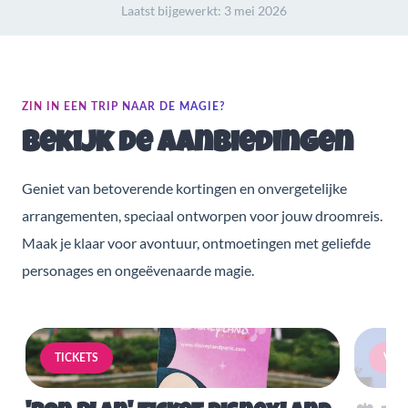
Laatst bijgewerkt:
3 mei 2026
ZIN IN EEN TRIP NAAR DE MAGIE?
Bekijk de aanbiedingen
Geniet van betoverende kortingen en onvergetelijke
arrangementen, speciaal ontworpen voor jouw droomreis.
Maak je klaar voor avontuur, ontmoetingen met geliefde
personages en ongeëvenaarde magie.
TICKETS
VERB