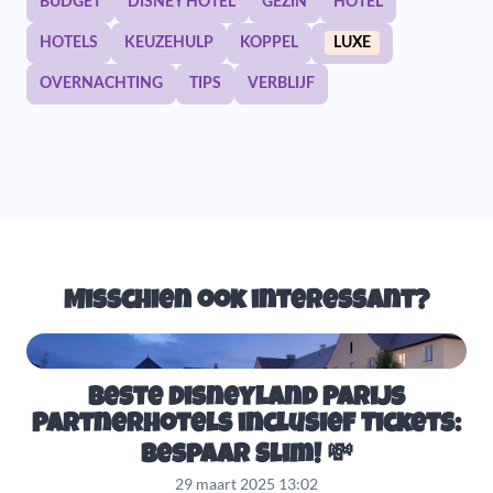
BUDGET
DISNEY HOTEL
GEZIN
HOTEL
HOTELS
KEUZEHULP
KOPPEL
LUXE
OVERNACHTING
TIPS
VERBLIJF
Misschien ook interessant?
Beste Disneyland Parijs
Partnerhotels inclusief Tickets:
Bespaar Slim! 💸
29 maart 2025 13:02