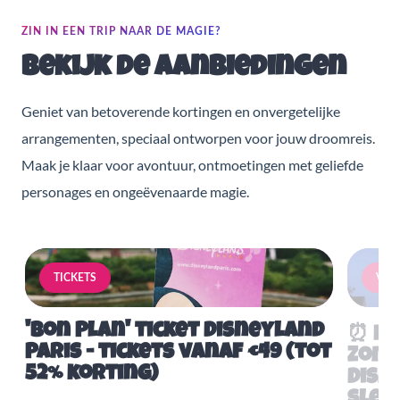
ZIN IN EEN TRIP NAAR DE MAGIE?
Bekijk de aanbiedingen
Geniet van betoverende kortingen en onvergetelijke
arrangementen, speciaal ontworpen voor jouw droomreis.
Maak je klaar voor avontuur, ontmoetingen met geliefde
personages en ongeëvenaarde magie.
TICKETS
VERB
'Bon Plan' ticket Disneyland
⏰ Mis
Paris - tickets vanaf €49 (tot
Zome
52% korting)
Disn