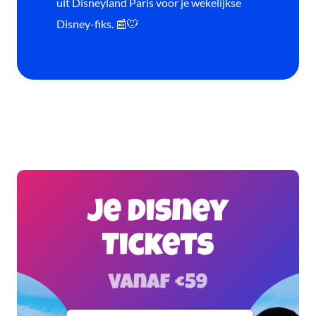
uit Disneyland Paris voor je wekelijkse
Disney-fiks. 📰🐭