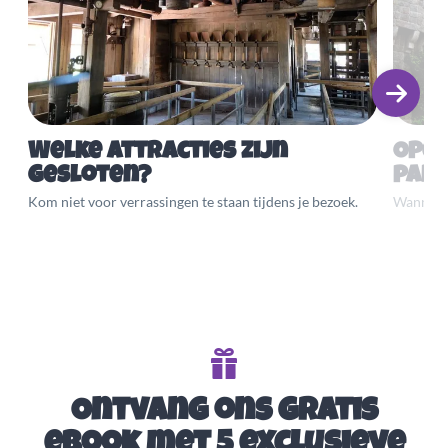
Welke attracties zijn
Open
gesloten?
par
Kom niet voor verrassingen te staan tijdens je bezoek.
Wanneer 
Ontvang ons gratis
eBook met 5 exclusieve