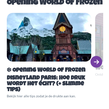
Opening World of Frozen
Worl
❄️ Opening World of Frozen
Ontdek A
Disneyland Paris: hoe druk
wordt het écht? (+ slimme
tips)
Bekijk hier alle tips zodat je de drukte aan kan.