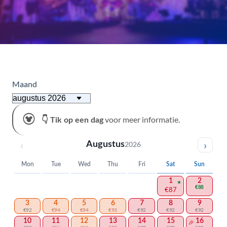
Maand
voor meer informatie.
👇 Tik op een dag
‹
›
Augustus
2026
Mon
Tue
Wed
Thu
Fri
Sat
Sun
1
2
€88
€87
3
4
5
6
7
8
9
€92
€94
€94
€93
€92
€92
€92
10
11
12
13
14
15
16