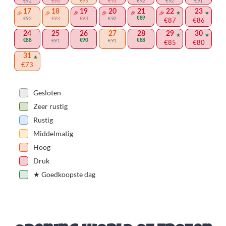
€92
€96
€95
€93
€92
€92
€91
17
18
19
20
21
22
23
€92
€93
€93
€92
€89
€87
€86
24
25
26
27
28
29
30
€88
€91
€90
€91
€88
€85
€80
31
€73
Gesloten
Zeer rustig
Rustig
Middelmatig
Hoog
Druk
★
Goedkoopste dag