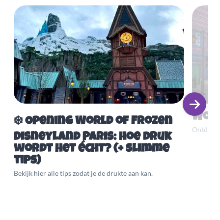
Worl
❄️ Opening World of Frozen
Ontdek A
Disneyland Paris: hoe druk
wordt het écht? (+ slimme
tips)
Bekijk hier alle tips zodat je de drukte aan kan.