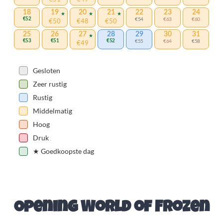
18
19
20
21
22
23
24
€52
€54
€63
€60
€50
€48
€50
25
26
27
28
29
30
31
€53
€51
€52
€55
€64
€58
€49
Gesloten
Zeer rustig
Rustig
Middelmatig
Hoog
Druk
★
Goedkoopste dag
Opening World of Frozen