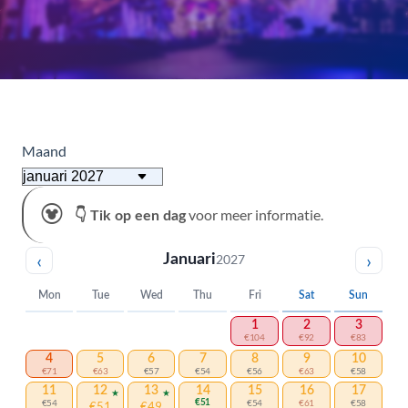
Maand
voor meer informatie.
👇 Tik op een dag
‹
›
Januari
2027
Mon
Tue
Wed
Thu
Fri
Sat
Sun
1
2
3
€104
€92
€83
4
5
6
7
8
9
10
€71
€63
€57
€54
€56
€63
€58
11
12
13
14
15
16
17
€54
€51
€54
€61
€58
€51
€49