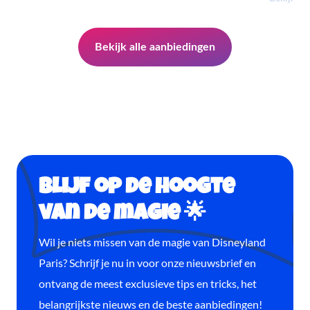
Bekijk alle aanbiedingen
Blijf op de hoogte
van de magie 🌟
Wil je niets missen van de magie van Disneyland
Paris? Schrijf je nu in voor onze nieuwsbrief en
ontvang de meest exclusieve tips en tricks, het
belangrijkste nieuws en de beste aanbiedingen!