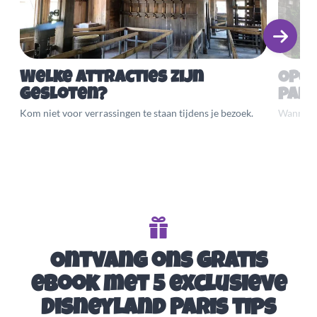
Welke attracties zijn
Open
gesloten?
par
Kom niet voor verrassingen te staan tijdens je bezoek.
Wanneer 
Ontvang ons gratis
eBook met 5 exclusieve
Disneyland Paris tips