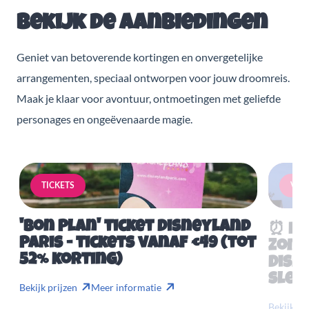
Bekijk de aanbiedingen
Geniet van betoverende kortingen en onvergetelijke
arrangementen, speciaal ontworpen voor jouw droomreis.
Maak je klaar voor avontuur, ontmoetingen met geliefde
personages en ongeëvenaarde magie.
TICKETS
VERB
'Bon Plan' ticket Disneyland
⏰ Mis
Paris - tickets vanaf €49 (tot
Zome
52% korting)
Disn
slech
Bekijk prijzen
Meer informatie
Bekijk pr