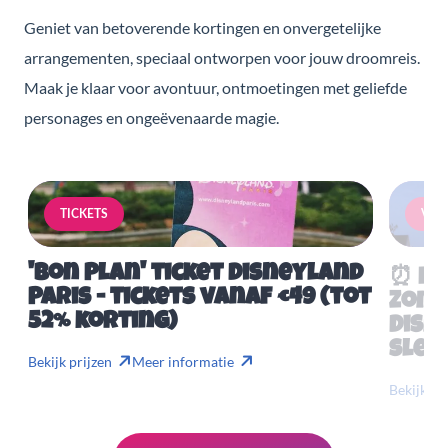
Geniet van betoverende kortingen en onvergetelijke
arrangementen, speciaal ontworpen voor jouw droomreis.
Maak je klaar voor avontuur, ontmoetingen met geliefde
personages en ongeëvenaarde magie.
TICKETS
VERB
'Bon Plan' ticket Disneyland
⏰ Mis
Paris - tickets vanaf €49 (tot
Zome
52% korting)
Disn
slech
Bekijk prijzen
Meer informatie
Bekijk pr