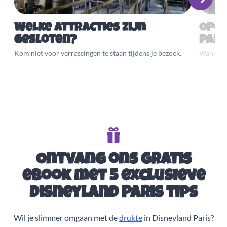
Welke attracties zijn
Open
gesloten?
par
Kom niet voor verrassingen te staan tijdens je bezoek.
Wanneer 
Ontvang ons gratis
eBook met 5 exclusieve
Disneyland Paris tips
Wil je slimmer omgaan met de
drukte
in Disneyland Paris?