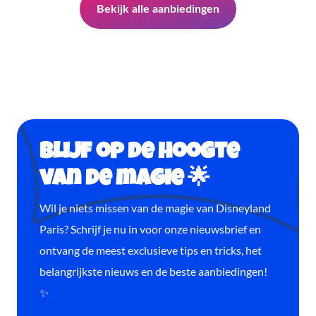
Bekijk alle aanbiedingen
Blijf op de hoogte
van de magie 🌟
Wil je niets missen van de magie van Disneyland
Paris? Schrijf je nu in voor onze nieuwsbrief en
ontvang de meest exclusieve tips en tricks, het
belangrijkste nieuws en de beste aanbiedingen!
✨