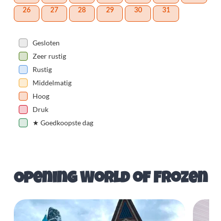
26
27
28
29
30
31
Gesloten
Zeer rustig
Rustig
Middelmatig
Hoog
Druk
★
Goedkoopste dag
Opening World of Frozen