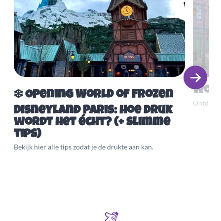
Worl
❄️ Opening World of Frozen
Ontdek A
Disneyland Paris: hoe druk
wordt het écht? (+ slimme
tips)
Bekijk hier alle tips zodat je de drukte aan kan.