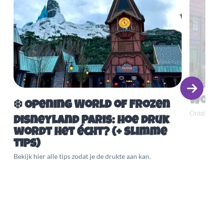
Worl
❄️ Opening World of Frozen
Ontdek A
Disneyland Paris: hoe druk
wordt het écht? (+ slimme
tips)
Bekijk hier alle tips zodat je de drukte aan kan.