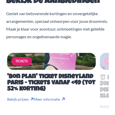
Bekijk de aanbiedingen
Geniet van betoverende kortingen en onvergetelijke
arrangementen, speciaal ontworpen voor jouw droomreis.
Maak je klaar voor avontuur, ontmoetingen met geliefde
personages en ongeëvenaarde magie.
TICKETS
VERB
'Bon Plan' ticket Disneyland
⏰ Mis
Paris - tickets vanaf €49 (tot
Zome
52% korting)
Disn
slech
Bekijk prijzen
Meer informatie
Bekijk pr