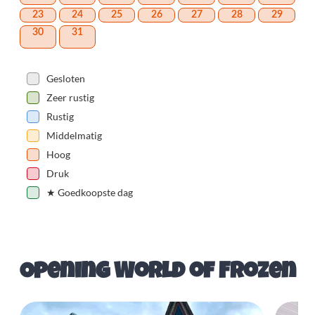
23
24
25
26
27
28
29
30
31
Gesloten
Zeer rustig
Rustig
Middelmatig
Hoog
Druk
★
Goedkoopste dag
Opening World of Frozen