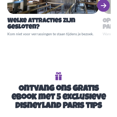
Welke attracties zijn
Open
gesloten?
par
Kom niet voor verrassingen te staan tijdens je bezoek.
Wanneer 
Ontvang ons gratis
eBook met 5 exclusieve
Disneyland Paris tips