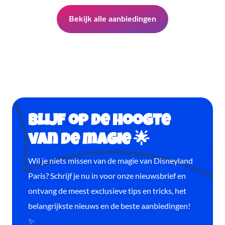
Bekijk alle aanbiedingen
Blijf op de hoogte
van de magie 🌟
Wil je niets missen van de magie van Disneyland
Paris? Schrijf je nu in voor onze nieuwsbrief en
ontvang de meest exclusieve tips en tricks, het
belangrijkste nieuws en de beste aanbiedingen!
✨